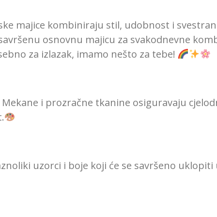
ke majice kombiniraju stil, udobnost i svestrano
 savršenu osnovnu majicu za svakodnevne kombin
sebno za izlazak, imamo nešto za tebe!
: Mekane i prozračne tkanine osiguravaju cjelo
.
znoliki uzorci i boje koji će se savršeno uklopiti u