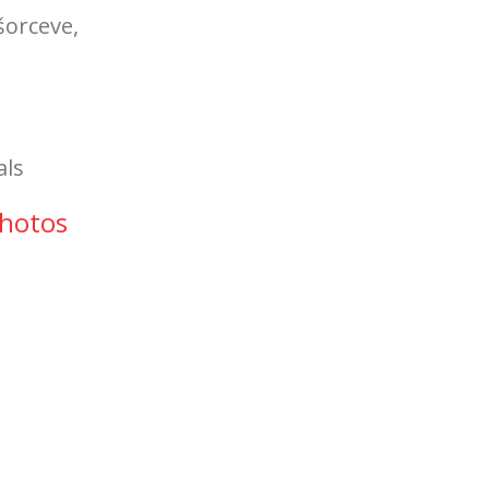
šorceve,
als
 photos