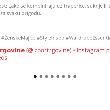
st: Lako se kombiniraju uz traperice, suknje ili 
za svaku prigodu.
 #ŽenskeMajice #StyleInspo #WardrobeEssenti
 𝘁𝗿𝗴𝗼𝘃𝗶𝗻𝗲 (@izbortrgovine) • Instagram
eos