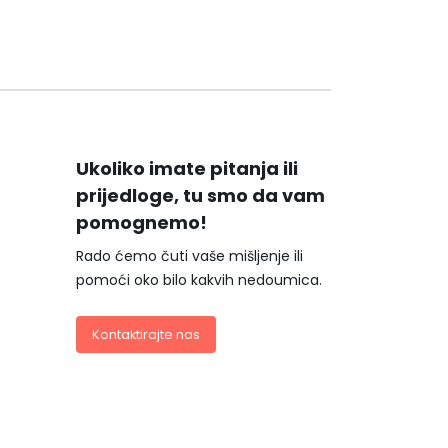
Ukoliko imate pitanja ili
prijedloge, tu smo da vam
pomognemo!
Rado ćemo čuti vaše mišljenje ili
pomoći oko bilo kakvih nedoumica.
Kontaktirajte nas