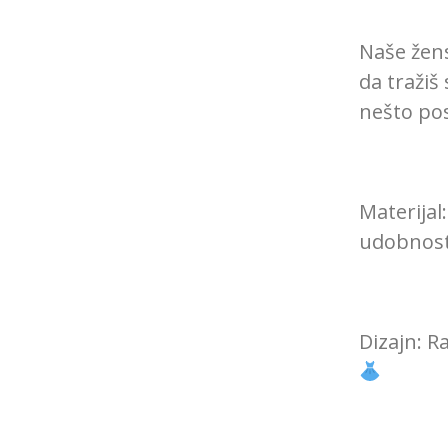
Naše žens
da tražiš
nešto po
Materijal
udobnost
Dizajn: Ra