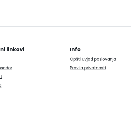
ni linkovi
Info
Opšti uvjeti poslovanja
sador
Pravila privatnosti
kt
a