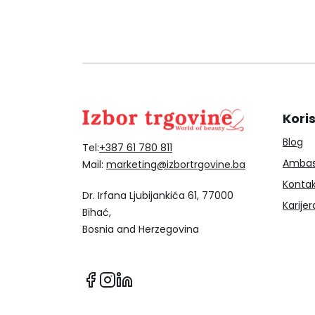
Koris
Blog
Tel:
+387 61 780 811
Ambas
Mail:
marketing@izbortrgovine.ba
Konta
Dr. Irfana Ljubijankića 61, 77000
Karijer
Bihać,
Bosnia and Herzegovina