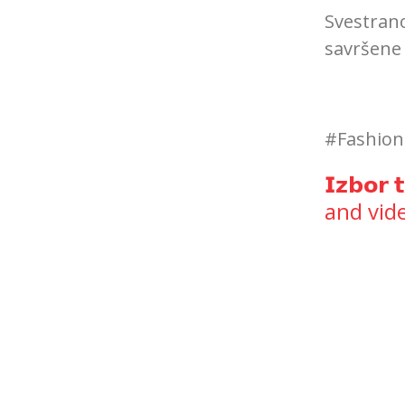
Svestrano
savršene 
#Fashion
𝗜𝘇𝗯𝗼
and vid