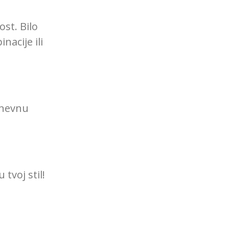
st. Bilo
acije ili
dnevnu
 tvoj stil!