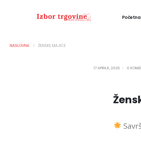
Početna
NASLOVNA
ŽENSKE MAJICE
17 APRILA, 2025
0 KOME
Žens
Savrš