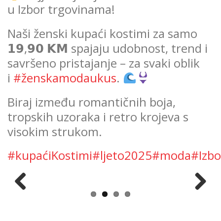
u Izbor trgovinama!
Naši ženski kupaći kostimi za samo
𝟭𝟵,𝟵𝟬 𝗞𝗠 spajaju udobnost, trend i
savršeno pristajanje – za svaki oblik
i
#ženskamodaukus
.
Biraj između romantičnih boja,
tropskih uzoraka i retro krojeva s
visokim strukom.
#kupaćiKostimi
#ljeto2025
#moda
#Izbo
Previous
Next