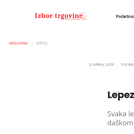
Početna
NASLOVNA
LEPEZA
21 APRILA, 2025
0 KOME
Lepe
Svaka le
daškom 