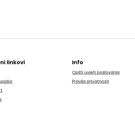
ni linkovi
Info
Opšti uvjeti poslovanja
sador
Pravila privatnosti
kt
a