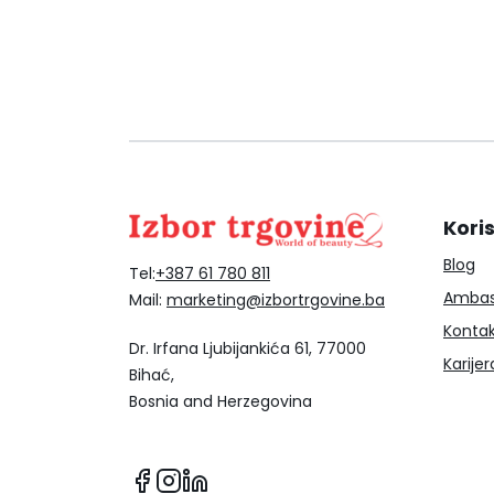
Koris
Blog
Tel:
+387 61 780 811
Ambas
Mail:
marketing@izbortrgovine.ba
Konta
Dr. Irfana Ljubijankića 61, 77000
Karijer
Bihać,
Bosnia and Herzegovina