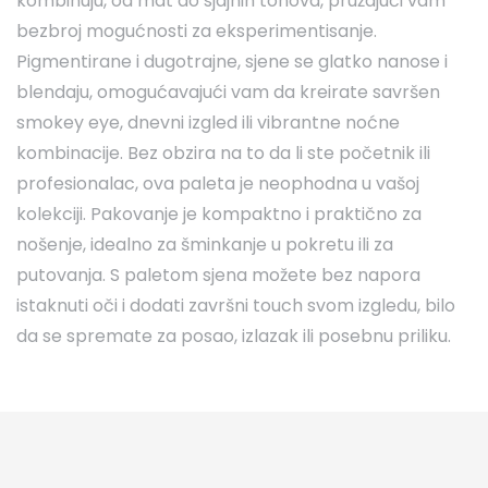
kombinuju, od mat do sjajnih tonova, pružajući vam
bezbroj mogućnosti za eksperimentisanje.
Pigmentirane i dugotrajne, sjene se glatko nanose i
blendaju, omogućavajući vam da kreirate savršen
smokey eye, dnevni izgled ili vibrantne noćne
kombinacije. Bez obzira na to da li ste početnik ili
profesionalac, ova paleta je neophodna u vašoj
kolekciji. Pakovanje je kompaktno i praktično za
nošenje, idealno za šminkanje u pokretu ili za
putovanja. S paletom sjena možete bez napora
istaknuti oči i dodati završni touch svom izgledu, bilo
da se spremate za posao, izlazak ili posebnu priliku.