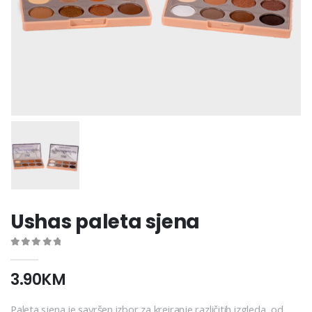
Ushas paleta sjena
0
out of 5
3.90
KM
Paleta sjena je savršen izbor za kreiranje različitih izgleda, od