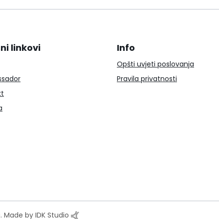
ni linkovi
Info
Opšti uvjeti poslovanja
sador
Pravila privatnosti
kt
a
a. Made by IDK Studio