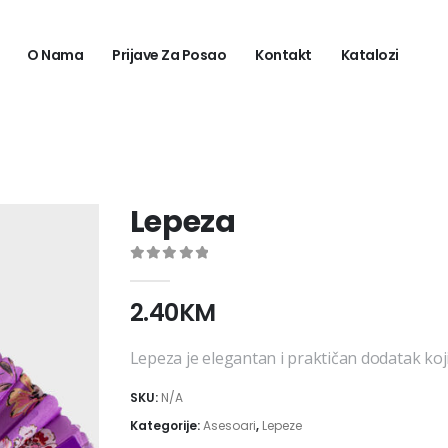
O Nama
Prijave Za Posao
Kontakt
Katalozi
Lepeza
0
out of 5
2.40
KM
Lepeza je elegantan i praktičan dodatak ko
SKU:
N/A
Kategorije:
Asesoari
,
Lepeze