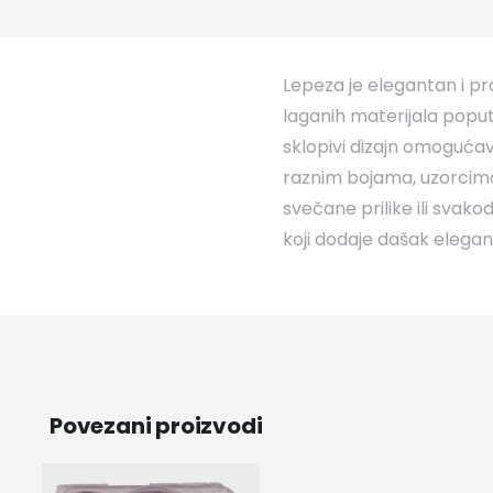
Lepeza je elegantan i p
laganih materijala poput 
sklopivi dizajn omogućava 
raznim bojama, uzorcima 
svečane prilike ili svak
koji dodaje dašak eleganc
Povezani proizvodi