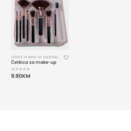
ČETKICE ZA MAKE-UP
,
ASESOARI
,
KOZMETIKA
Četkica za make-up
0
out of 5
9.90
KM