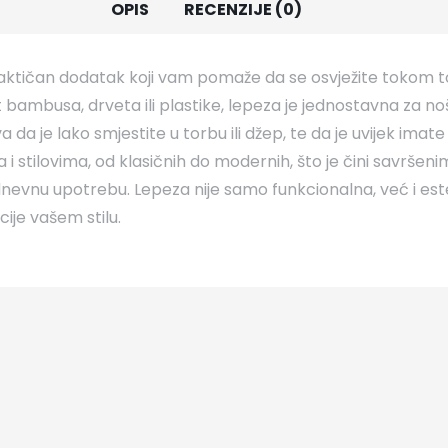
OPIS
RECENZIJE (0)
raktičan dodatak koji vam pomaže da se osvježite tokom t
bambusa, drveta ili plastike, lepeza je jednostavna za noše
da je lako smjestite u torbu ili džep, te da je uvijek imate 
i stilovima, od klasičnih do modernih, što je čini savrše
odnevnu upotrebu. Lepeza nije samo funkcionalna, već i es
ije vašem stilu.