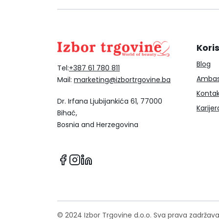
Koris
Blog
Tel:
+387 61 780 811
Ambas
Mail:
marketing@izbortrgovine.ba
Konta
Dr. Irfana Ljubijankića 61, 77000
Karijer
Bihać,
Bosnia and Herzegovina
© 2024 Izbor Trgovine d.o.o. Sva prava zadržav