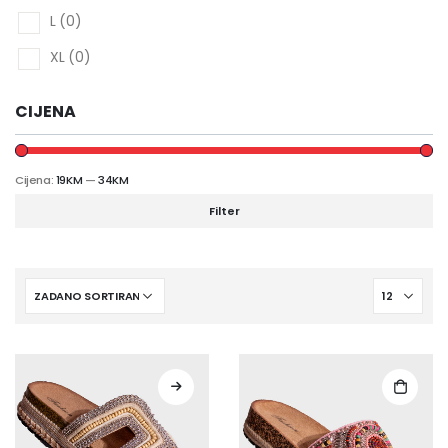
L
(0)
XL
(0)
CIJENA
Cijena:
19KM
—
34KM
Filter
This
product
has
multiple