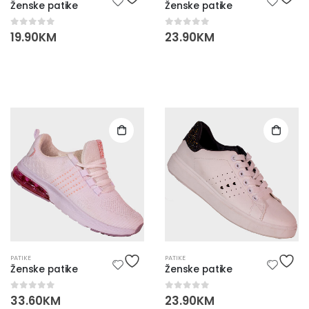
Ženske patike
Ženske patike
0
out of 5
0
out of 5
19.90
KM
23.90
KM
PATIKE
PATIKE
Ženske patike
Ženske patike
0
out of 5
0
out of 5
33.60
KM
23.90
KM