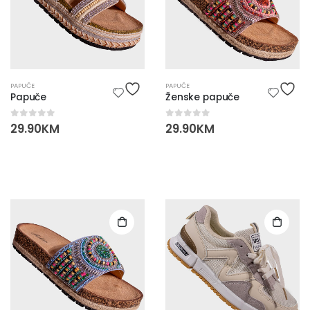
variants.
The
options
may
be
chosen
PAPUČE
PAPUČE
on
Papuče
Ženske papuče
the
product
0
out of 5
0
out of 5
29.90
KM
29.90
KM
page