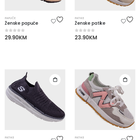
PAPUČE
PATIKE
Ženske papuče
Ženske patike
0
out of 5
0
out of 5
29.90
KM
23.90
KM
PATIKE
PATIKE