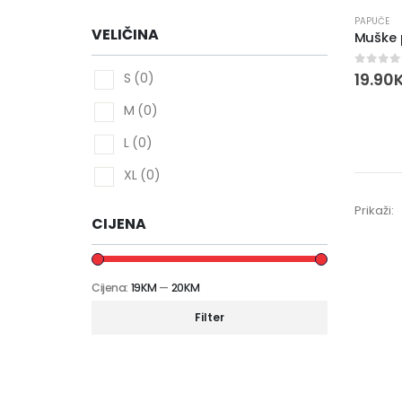
PAPUČE
Žene
(0)
VELIČINA
-
Muške
Djeca
(0)
0
out 
19.90
S
(0)
Domaćinstvo
(0)
M
(0)
Higijena
(0)
L
(0)
Parfemi
(0)
XL
(0)
Prikaži:
CIJENA
Cijena:
19KM
—
20KM
Filter