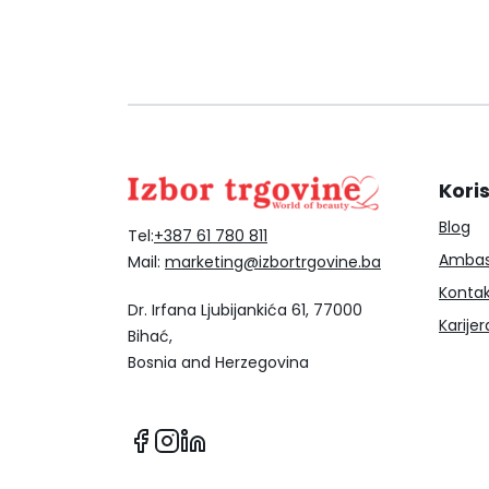
Koris
Blog
Tel:
+387 61 780 811
Ambas
Mail:
marketing@izbortrgovine.ba
Konta
Dr. Irfana Ljubijankića 61, 77000
Karijer
Bihać,
Bosnia and Herzegovina