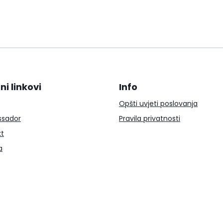
ni linkovi
Info
Opšti uvjeti poslovanja
sador
Pravila privatnosti
kt
a